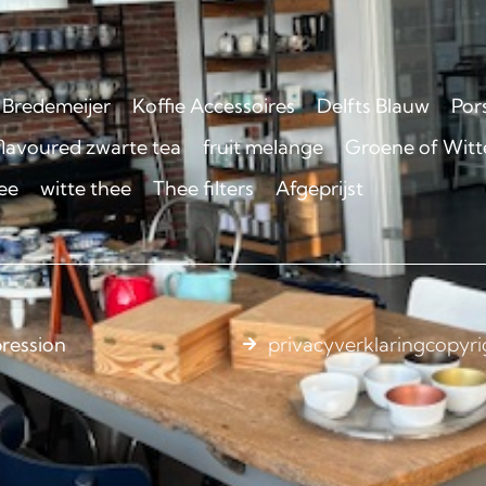
Bredemeijer
Koffie Accessoires
Delfts Blauw
Por
flavoured zwarte tea
fruit melange
Groene of Witte
ee
witte thee
Thee filters
Afgeprijst
ression
privacyverklaring
copyri