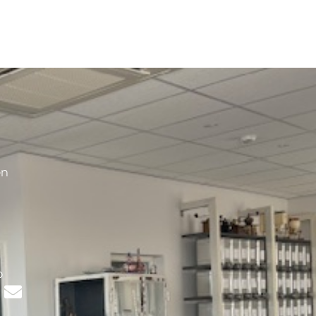
en
s
p