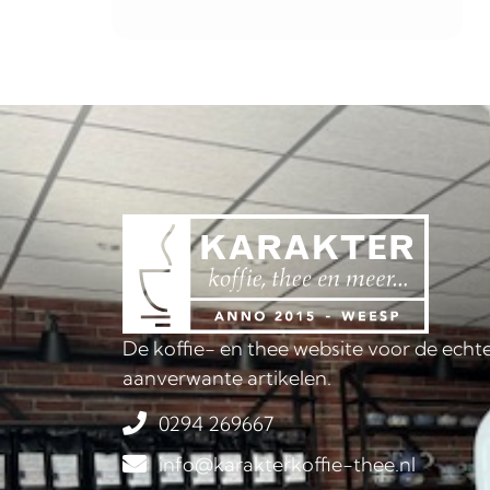
De koffie- en thee website voor de echte
aanverwante artikelen.
0294 269667
info@karakterkoffie-thee.nl