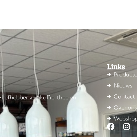
Links
Product
Nieuws
Contact
 liefhebber van koffie, thee en
Over on
Websho