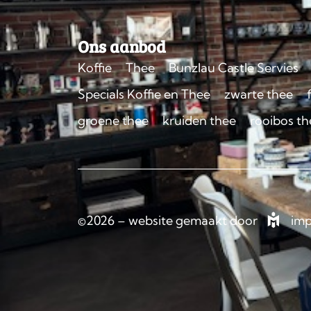
Ons aanbod
Koffie
Thee
Bunzlau Castle Servies
Specials Koffie en Thee
zwarte thee
groene thee
kruiden thee
rooibos th
©2026 – website gemaakt door
imp