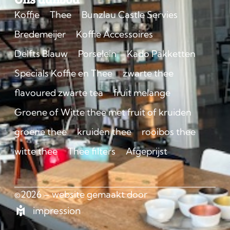
Koffie
Thee
Bunzlau Castle Servies
Bredemeijer
Koffie Accessoires
Delfts Blauw
Porselein
Kado Pakketten
Specials Koffie en Thee
zwarte thee
flavoured zwarte tea
fruit melange
Groene of Witte thee met fruit of kruiden
groene thee
kruiden thee
rooibos thee
witte thee
Thee filters
Afgeprijst
©2026 – website gemaakt door
impression