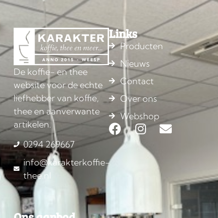
Links
Producten
Nieuws
De koffie- en thee
Contact
website voor de echte
liefhebber van koffie,
Over ons
thee en aanverwante
Webshop
artikelen.
0294 269667
info@karakterkoffie-
thee.nl
Ons aanbod