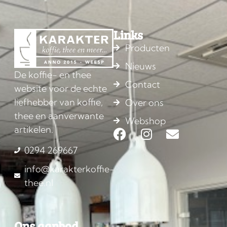
Links
Producten
Nieuws
De koffie- en thee
Contact
website voor de echte
liefhebber van koffie,
Over ons
thee en aanverwante
Webshop
artikelen.
0294 269667
info@karakterkoffie-
thee.nl
Ons aanbod