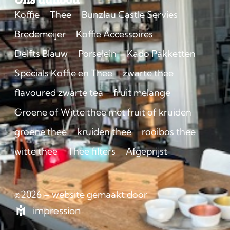
Koffie
Thee
Bunzlau Castle Servies
Bredemeijer
Koffie Accessoires
Delfts Blauw
Porselein
Kado Pakketten
Specials Koffie en Thee
zwarte thee
flavoured zwarte tea
fruit melange
Groene of Witte thee met fruit of kruiden
groene thee
kruiden thee
rooibos thee
witte thee
Thee filters
Afgeprijst
©2026 – website gemaakt door
impression