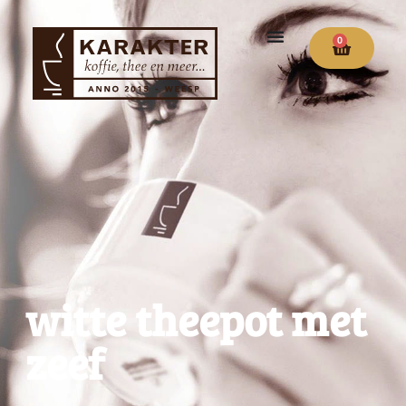
0
witte theepot met
zeef