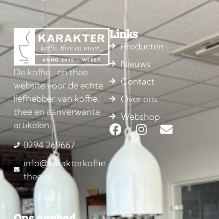
Links
Producten
Nieuws
De koffie- en thee
Contact
website voor de echte
liefhebber van koffie,
Over ons
thee en aanverwante
Webshop
artikelen.
0294 269667
info@karakterkoffie-
thee.nl
Ons aanbod