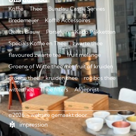
Koffie
Thee
Bunzlau Castle Servies
Bredemeijer
Koffie Accessoires
Delfts Blauw
Porselein
Kado Pakketten
Specials Koffie en Thee
zwarte thee
flavoured zwarte tea
fruit melange
Groene of Witte thee met fruit of kruiden
groene thee
kruiden thee
rooibos thee
witte thee
Thee filters
Afgeprijst
©2026 – website gemaakt door
impression