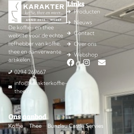
Links
Producten
Nieuws
De koffie- en thee
Contact
website voor de echte
liefhebber van koffie,
Over ons
thee en aanverwante
Webshop
artikelen.
0294 269667
info@karakterkoffie-
thee.nl
Ons aanbod
Koffie
Thee
Bunzlau Castle Servies