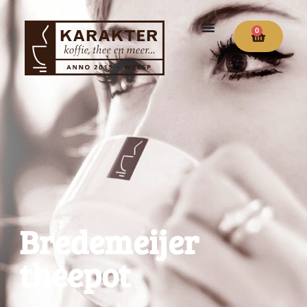
0
Bredemeijer
theepot