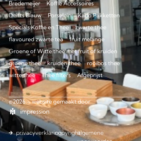
Bredemeijer
Koffie Accessoires
Delfts Blauw
Porselein
Kado Pakketten
Specials Koffie en Thee
zwarte thee
flavoured zwarte tea
fruit melange
Groene of Witte thee met fruit of kruiden
groene thee
kruiden thee
rooibos thee
witte thee
Thee filters
Afgeprijst
©2026 – website gemaakt door
impression
privacyverklaring
copyright
algemene