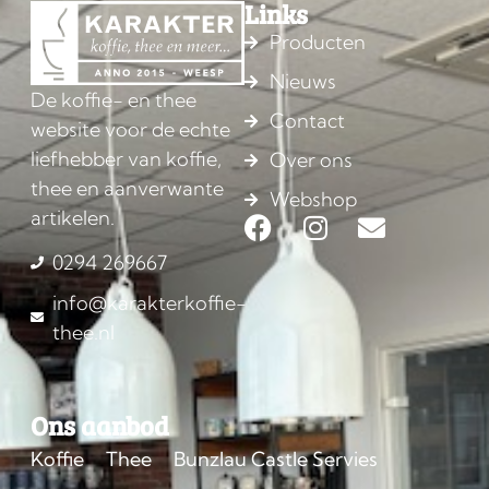
Links
Producten
Nieuws
De koffie- en thee
Contact
website voor de echte
liefhebber van koffie,
Over ons
thee en aanverwante
Webshop
artikelen.
0294 269667
info@karakterkoffie-
thee.nl
Ons aanbod
Koffie
Thee
Bunzlau Castle Servies