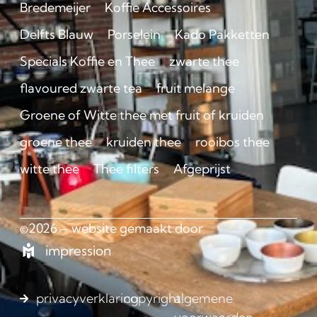
Bredemeijer
Koffie Accessoires
Delfts Blauw
Porselein
Kado Pakketten
Specials Koffie en Thee
zwarte thee
flavoured zwarte tea
fruit melange
Groene of Witte thee met fruit of kruiden
groene thee
kruiden thee
rooibos thee
witte thee
Thee filters
Afgeprijst
©2026 – website gemaakt door
impression
privacyverklaring
copyright
algemene