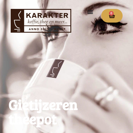
0
Gietijzeren
theepot