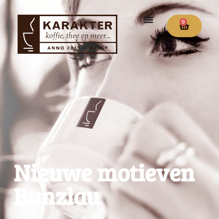
0
Nieuwe motieven
Bunzlau