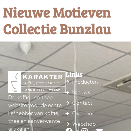
Nieuwe Motieven
Collectie Bunzlau
Links
Producten
Nieuws
De koffie- en thee
Contact
website voor de echte
liefhebber van koffie,
Over ons
thee en aanverwante
Webshop
artikelen.