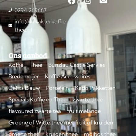
0294 269667
info@karakterkoffie-
thee.nl
Ons aanbod
Koffie
Thee
Bunzlau Castle Servies
Bredemeijer
Koffie Accessoires
Delfts Blauw
Porselein
Kado Pakketten
Specials Koffie en Thee
zwarte thee
flavoured zwarte tea
fruit melange
Groene of Witte thee met fruit of kruiden
groene thee
kruiden thee
rooibos thee