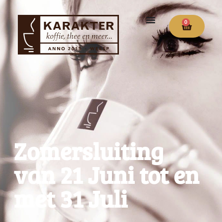
0
Zomersluiting
van 21 Juni tot en
met 31 Juli