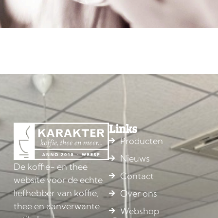
Links
Producten
Nieuws
De koffie- en thee
Contact
website voor de echte
liefhebber van koffie,
Over ons
thee en aanverwante
Webshop