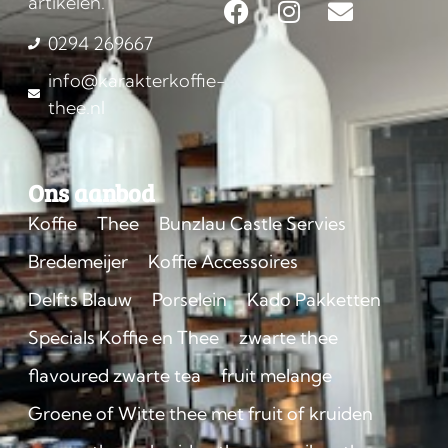
artikelen.
0294 269667
info@karakterkoffie-
thee.nl
Ons aanbod
Koffie
Thee
Bunzlau Castle Servies
Bredemeijer
Koffie Accessoires
Delfts Blauw
Porselein
Kado Pakketten
Specials Koffie en Thee
zwarte thee
flavoured zwarte tea
fruit melange
Groene of Witte thee met fruit of kruiden