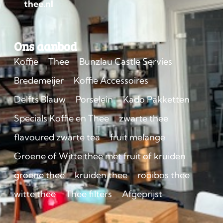
thee.nl
Ons aanbod
Koffie
Thee
Bunzlau Castle Servies
Bredemeijer
Koffie Accessoires
Delfts Blauw
Porselein
Kado Pakketten
Specials Koffie en Thee
zwarte thee
flavoured zwarte tea
fruit melange
Groene of Witte thee met fruit of kruiden
groene thee
kruiden thee
rooibos thee
witte thee
Thee filters
Afgeprijst