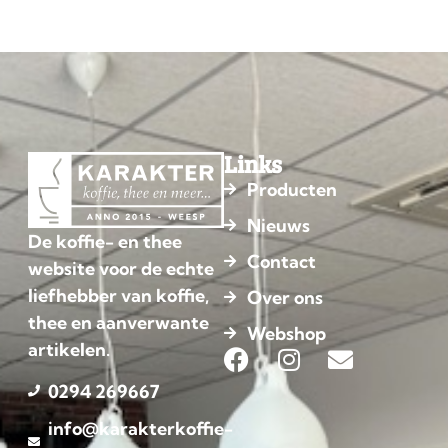
Links
Producten
Nieuws
De koffie- en thee
Contact
website voor de echte
liefhebber van koffie,
Over ons
thee en aanverwante
Webshop
artikelen.
0294 269667
info@karakterkoffie-