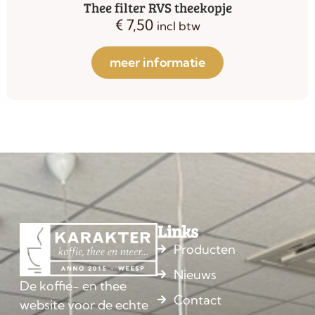
Theelicht Verona Bredemeijer
€
19,95
€
14,95
incl btw
meer informatie
Links
Producten
Nieuws
De koffie- en thee
Contact
website voor de echte