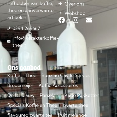
liefhebber van koffie,
Over ons
thee en aanverwante
Webshop
artikelen.
0294 269667
info@karakterkoffie-
thee.nl
Ons aanbod
Koffie
Thee
Bunzlau Castle Servies
Bredemeijer
Koffie Accessoires
Delfts Blauw
Porselein
Kado Pakketten
Specials Koffie en Thee
zwarte thee
flavoured zwarte tea
fruit melange