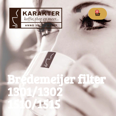
0
Bredemeijer filter
1301/1302
1510/1515