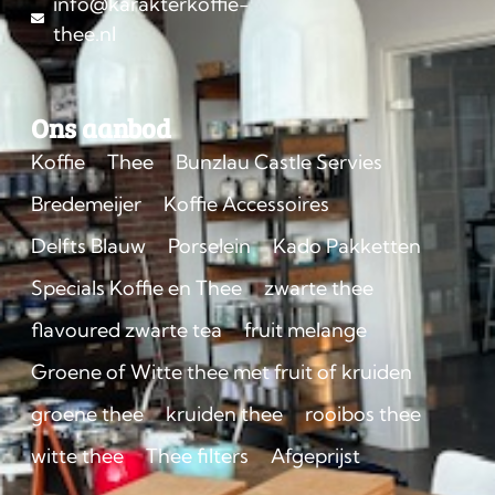
info@karakterkoffie-
thee.nl
Ons aanbod
Koffie
Thee
Bunzlau Castle Servies
Bredemeijer
Koffie Accessoires
Delfts Blauw
Porselein
Kado Pakketten
Specials Koffie en Thee
zwarte thee
flavoured zwarte tea
fruit melange
Groene of Witte thee met fruit of kruiden
groene thee
kruiden thee
rooibos thee
witte thee
Thee filters
Afgeprijst