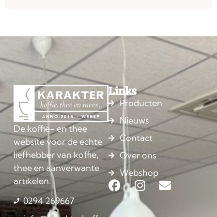
Links
Producten
Nieuws
De koffie- en thee
Contact
website voor de echte
liefhebber van koffie,
Over ons
thee en aanverwante
Webshop
artikelen.
0294 269667