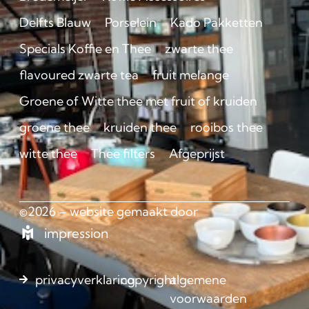
Delfts Blauw
Porselein
Kado Pakketten
Specials Koffie en Thee
zwarte thee
flavoured zwarte tea
fruit melange
Groene of Witte thee met fruit of kruiden
groene thee
kruiden thee
rooibos thee
witte thee
Thee filters
Afgeprijst
©2026 – website gemaakt door
impression
privacyverklaring
copyright
algemene
voorwaarden