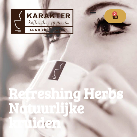
0
Refreshing Herbs
Natuurlijke
kruiden