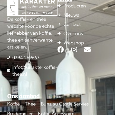
Producten
Nieuws
De koffie- en thee
Contact
website voor de echte
liefhebber van koffie,
Over ons
thee en aanverwante
Webshop
artikelen.
0294 269667
info@karakterkoffie-
thee.nl
Ons aanbod
Koffie
Thee
Bunzlau Castle Servies
Bredemeijer
Koffie Accessoires