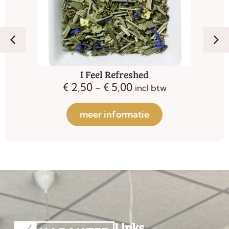
I Feel Refreshed
€
2,50
-
€
5,00
incl btw
meer informatie
Links