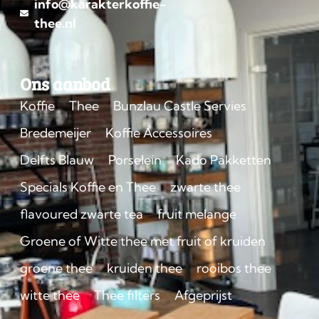
info@karakterkoffie-
thee.nl
Ons aanbod
Koffie
Thee
Bunzlau Castle Servies
Bredemeijer
Koffie Accessoires
Delfts Blauw
Porselein
Kado Pakketten
Specials Koffie en Thee
zwarte thee
flavoured zwarte tea
fruit melange
Groene of Witte thee met fruit of kruiden
groene thee
kruiden thee
rooibos thee
witte thee
Thee filters
Afgeprijst