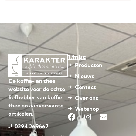
Links
Producten
Nieuws
De koffie- en thee
Contact
website voor de echte
liefhebber van koffie,
Over ons
thee en aanverwante
Webshop
artikelen.
0294 269667