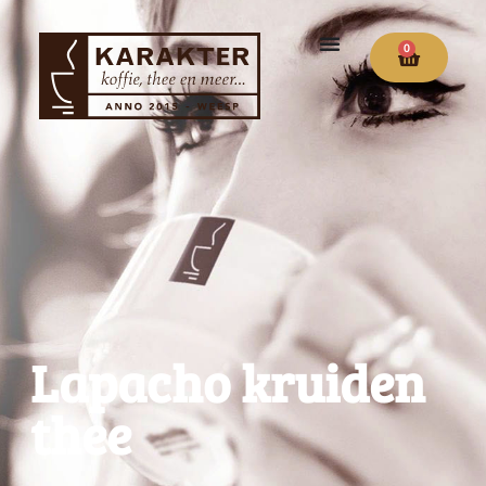
0
Lapacho kruiden
thee