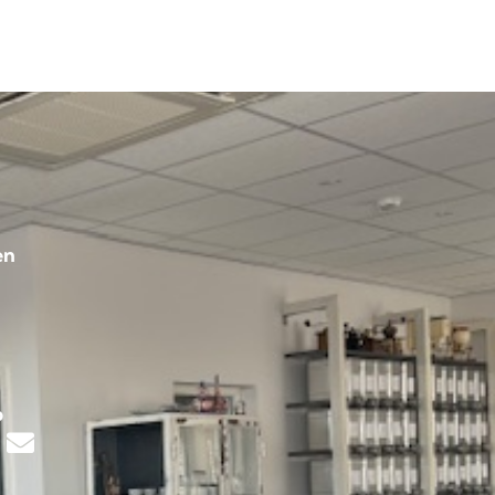
en
s
p