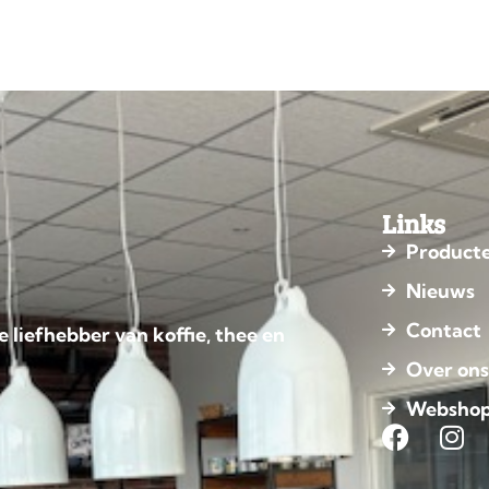
Links
Product
Nieuws
Contact
e liefhebber van koffie, thee en
Over on
Websho