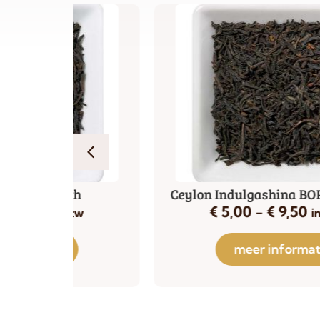
th
Ceylon Indulgashina BOP1 natuurlij
€
5,00
-
€
9,50
tw
incl btw
meer informatie