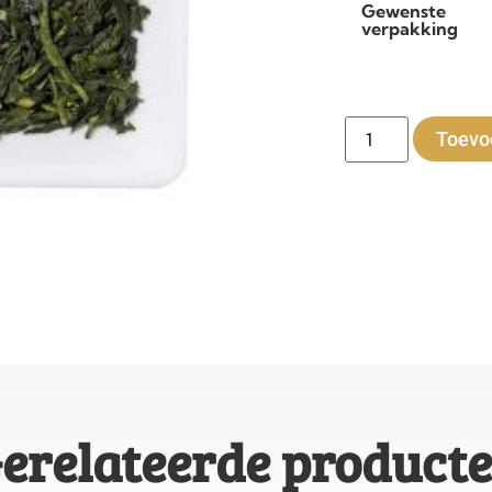
Gewenste
verpakking
Toevo
erelateerde product