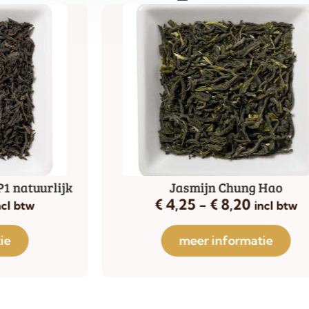
k
Jasmijn Chung Hao
€
4,25
-
€
8,20
incl btw
meer informatie