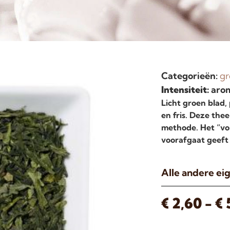
Categorieën:
gr
Intensiteit:
arom
Licht groen blad, 
en fris. Deze th
methode. Het “vo
voorafgaat geeft 
Alle andere e
€
2,60
-
€