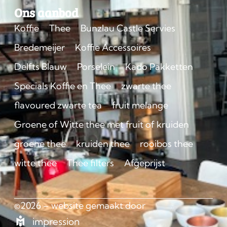
Ons aanbod
Koffie
Thee
Bunzlau Castle Servies
Bredemeijer
Koffie Accessoires
Delfts Blauw
Porselein
Kado Pakketten
Specials Koffie en Thee
zwarte thee
flavoured zwarte tea
fruit melange
Groene of Witte thee met fruit of kruiden
groene thee
kruiden thee
rooibos thee
witte thee
Thee filters
Afgeprijst
©2026 – website gemaakt door
impression