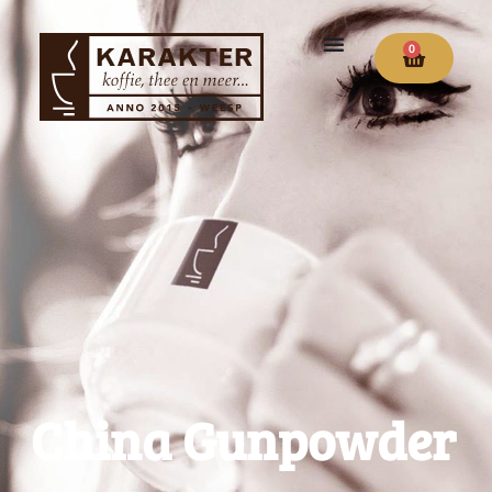
0
China Gunpowder