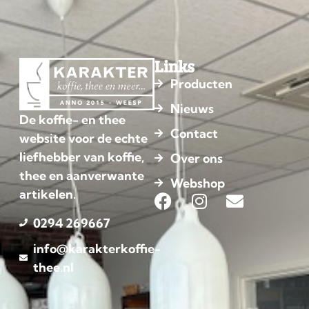
Links
Producten
Nieuws
De koffie- en thee
Contact
website voor de echte
liefhebber van koffie,
Over ons
thee en aanverwante
Webshop
artikelen.
0294 269667
info@karakterkoffie-
thee.nl