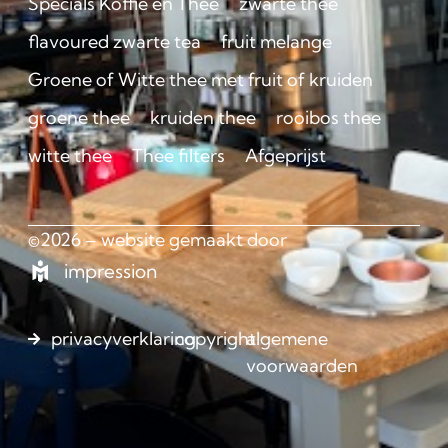
Specials Koffie en Thee
zwarte thee
flavoured zwarte tea
fruit melange
Groene of Witte thee met fruit of kruiden
groene thee
kruiden thee
rooibos thee
witte thee
Thee filters
Afgeprijst
©2026 – website gemaakt door
impression
privacyverklaring
copyright
algemene
voorwaarden