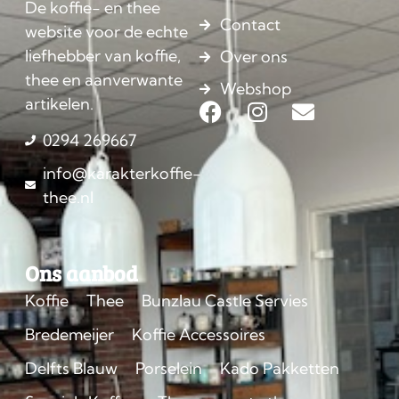
De koffie- en thee
Contact
website voor de echte
liefhebber van koffie,
Over ons
thee en aanverwante
Webshop
artikelen.
0294 269667
info@karakterkoffie-
thee.nl
Ons aanbod
Koffie
Thee
Bunzlau Castle Servies
Bredemeijer
Koffie Accessoires
Delfts Blauw
Porselein
Kado Pakketten