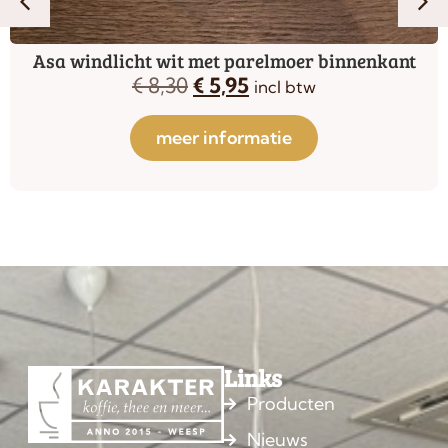
Asa windlicht wit met zilverkleurige binnenkant
€
8,30
€
5,95
incl btw
meer informatie
Links
Producten
Nieuws