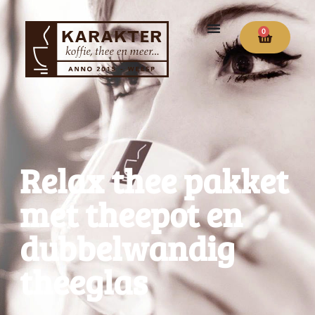
0
Relax thee pakket
met theepot en
dubbelwandig
theeglas