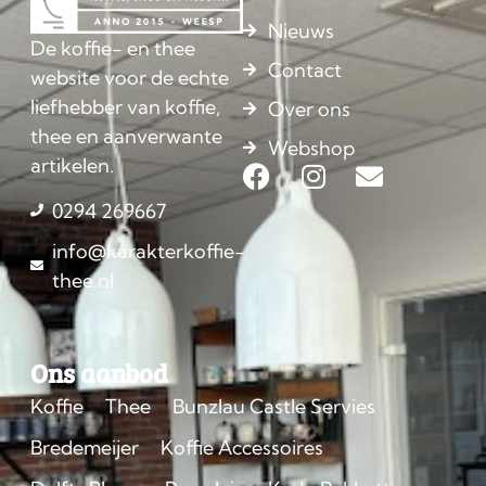
Nieuws
De koffie- en thee
Contact
website voor de echte
liefhebber van koffie,
Over ons
thee en aanverwante
Webshop
artikelen.
0294 269667
info@karakterkoffie-
thee.nl
Ons aanbod
Koffie
Thee
Bunzlau Castle Servies
Bredemeijer
Koffie Accessoires