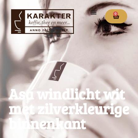
0
Asa windlicht wit
met zilverkleurige
binnenkant