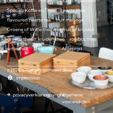
Delfts Blauw
Porselein
Kado Pakketten
Specials Koffie en Thee
zwarte thee
flavoured zwarte tea
fruit melange
Groene of Witte thee met fruit of kruiden
groene thee
kruiden thee
rooibos thee
witte thee
Thee filters
Afgeprijst
©2026 – website gemaakt door
impression
privacyverklaring
copyright
algemene
voorwaarden