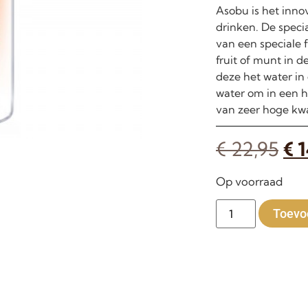
Asobu is het inno
drinken. De speci
van een speciale f
fruit of munt in 
deze het water in 
water om in een he
van zeer hoge kwa
€
22,95
€
1
Op voorraad
Toevo