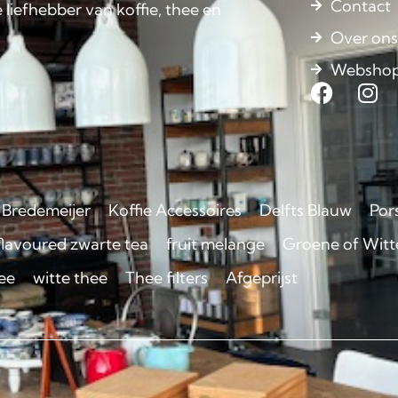
Contact
 liefhebber van koffie, thee en
Over on
Websho
Bredemeijer
Koffie Accessoires
Delfts Blauw
Por
flavoured zwarte tea
fruit melange
Groene of Witte
ee
witte thee
Thee filters
Afgeprijst