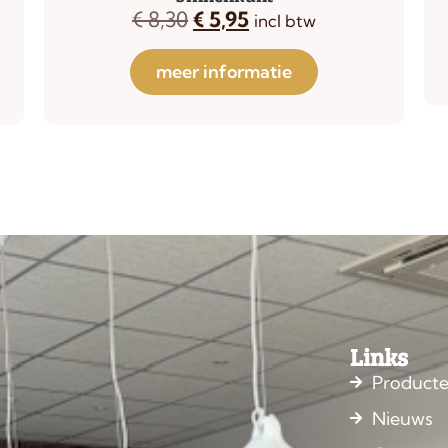
€
8,30
€
5,95
incl btw
meer informatie
Links
Product
Nieuws