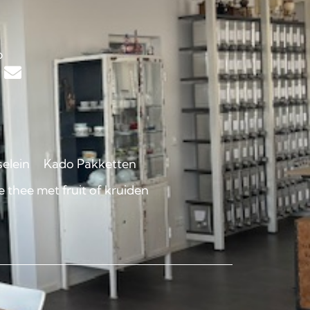
s
p
selein
Kado Pakketten
 thee met fruit of kruiden