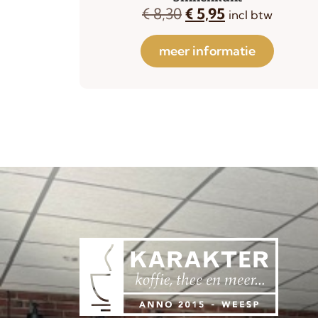
€
8,30
€
5,95
w
incl btw
meer informatie