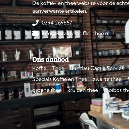
De koffie- en thee website voor de echte
aanverwante artikelen.
0294 269667
info@karakterkoffie-thee.nl
Ons aanbod
Koffie
Thee
Bunzlau Castle Servies
Specials Koffie en Thee
zwarte thee
groene thee
kruiden thee
rooibos th