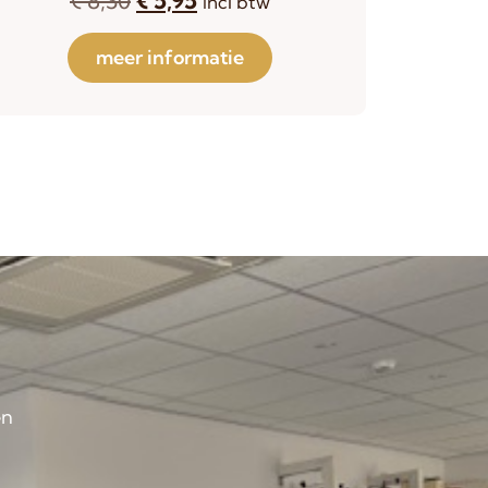
incl btw
meer informatie
en