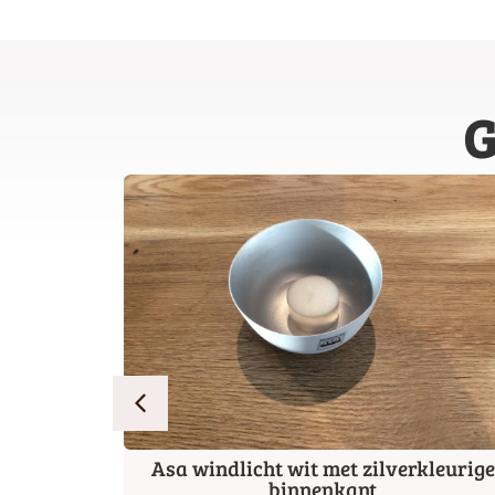
G
elmoer
Asa windlicht wit met zilverkleurige
binnenkant