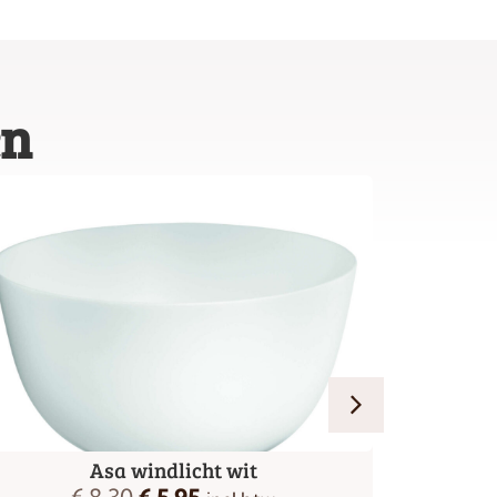
en
Asa windlicht wit
Bunzl
€
8,30
€
5,95
€