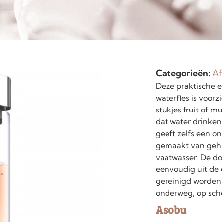
Categorieën:
Af
Deze praktische e
waterfles is voor
stukjes fruit of m
dat water drinken
geeft zelfs een o
gemaakt van gehar
vaatwasser. De do
eenvoudig uit de 
gereinigd worden. 
onderweg, op scho
Asobu