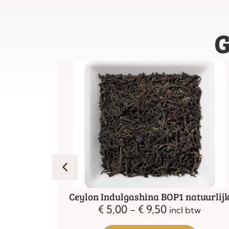
G
th
Ceylon Indulgashina BOP1 natuurlij
€
5,00
-
€
9,50
tw
incl btw