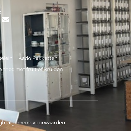
s
p
selein
Kado Pakketten
 thee met fruit of kruiden
ght
algemene voorwaarden