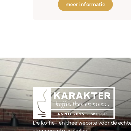
meer informatie
De koffie- en thee website voor de echte
aanverwante artikelen.