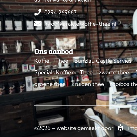
0294 269667
info@karakterkoffie-thee.nl
Ons aanbod
Koffie
Thee
Bunzlau Castle Servies
Specials Koffie en Thee
zwarte thee
groene thee
kruiden thee
rooibos th
©2026 – website gemaakt door
imp