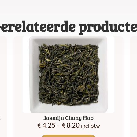
erelateerde product
k
Jasmijn Chung Hao
€
4,25
-
€
8,20
incl btw