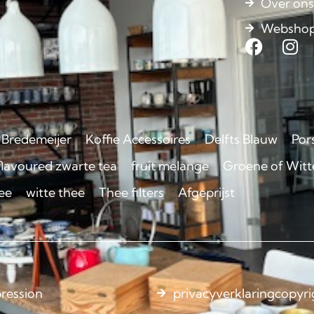
Over on
Websho
Bredemeijer
Koffie Accessoires
Delfts Blauw
Por
flavoured zwarte tea
fruit melange
Groene of Witte
ee
witte thee
Thee filters
Afgeprijst
ression
privacyverklaring
copyri