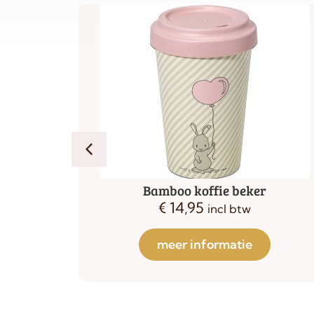
Cafetiere 1 liter koper
€
44,95
incl btw
meer informatie