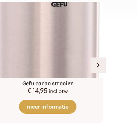
Cacao strooier diverse sjablonen
Keep c
€
24,95
€
14,95
€
incl btw
meer informatie