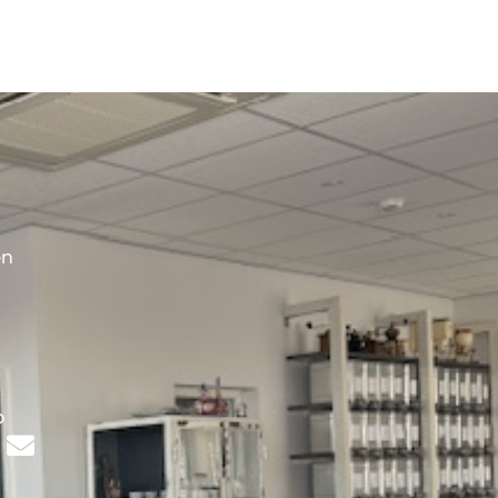
en
s
p