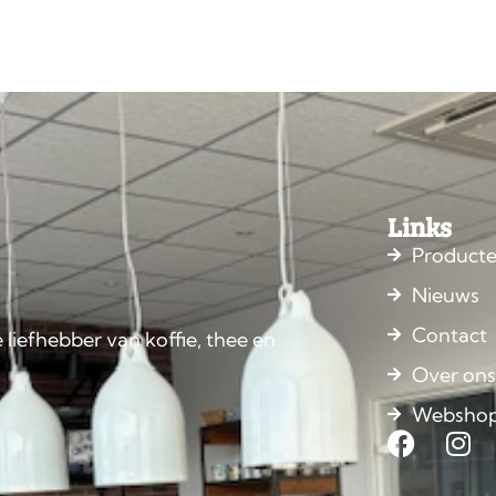
Links
Product
Nieuws
Contact
 liefhebber van koffie, thee en
Over on
Websho