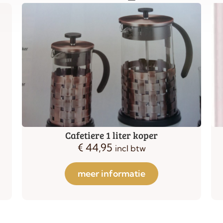
Gefu cacao strooier
€
14,95
incl btw
meer informatie