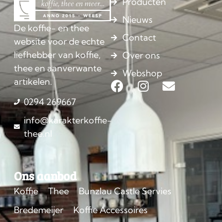
Producten
Nieuws
De koffie- en thee
Contact
website voor de echte
liefhebber van koffie,
Over ons
thee en aanverwante
Webshop
artikelen.
0294 269667
info@karakterkoffie-
thee.nl
Ons aanbod
Koffie
Thee
Bunzlau Castle Servies
Bredemeijer
Koffie Accessoires