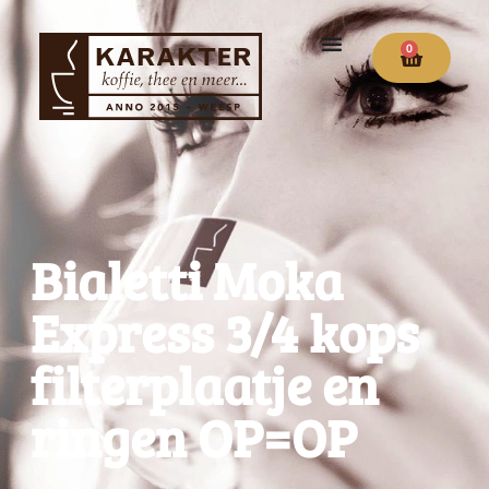
0
Bialetti Moka
Express 3/4 kops
filterplaatje en
ringen OP=OP