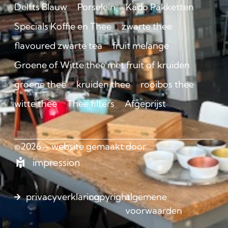
Delfts Blauw
Porselein
Kado Pakketten
Specials Koffie en Thee
zwarte thee
flavoured zwarte tea
fruit melange
Groene of Witte thee met fruit of kruiden
groene thee
kruiden thee
rooibos thee
witte thee
Thee filters
Afgeprijst
©2026 – website gemaakt door
impression
privacyverklaring
copyright
algemene
voorwaarden