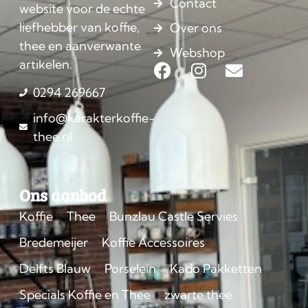
Contact
website voor de echte
liefhebber van koffie,
Over ons
thee en aanverwante
Webshop
artikelen.
0294 269667
info@karakterkoffie-
thee.nl
Ons aanbod
Koffie
Thee
Bunzlau Castle Servies
Bredemeijer
Koffie Accessoires
Delfts Blauw
Porselein
Kado Pakketten
Specials Koffie en Thee
zwarte thee