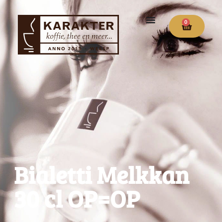
0
Bialetti Melkkan
30 cl OP=OP