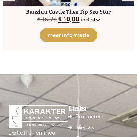
Bunzlau Castle Thee Tip Sea Star
€
16,95
€
10,00
incl btw
meer informatie
Links
Producten
Nieuws
De koffie- en thee