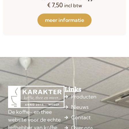
€
7,50
incl btw
meer informatie
Links
Producten
Nieuws
De koffie- en thee
Contact
website voor de echte
liefhebber van koffie,
Over ons