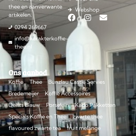
thee en aanverwante
Webshop
artikelen.
0294 269667
info@karakterkoffie-
thee.nl
Ons aanbod
Koffie
Thee
Bunzlau Castle Servies
Bredemeijer
Koffie Accessoires
Delfts Blauw
Porselein
Kado Pakketten
Specials Koffie en Thee
zwarte thee
flavoured zwarte tea
fruit melange