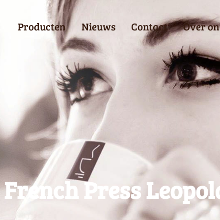
Producten
Nieuws
Contact
Over on
French Press Leopol