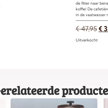
de filter naar be
koffie! De cafetiè
in de vaatwasser 
€
47,95
€
3
Uitverkocht
erelateerde product