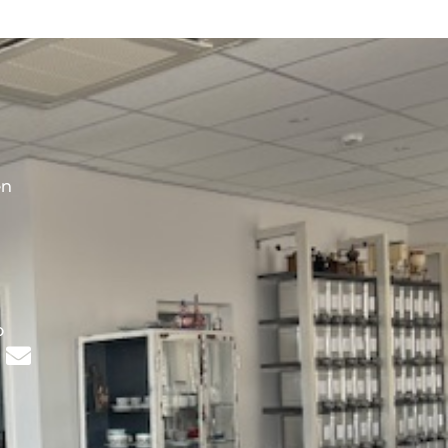
en
s
p