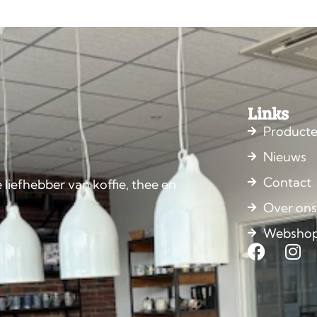
Links
Product
Nieuws
Contact
 liefhebber van koffie, thee en
Over on
Websho