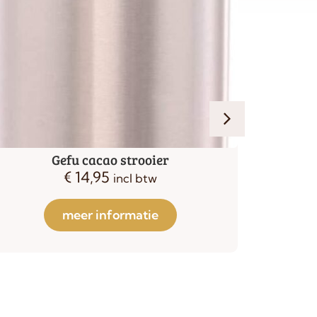
Cacao strooier diverse sjablonen
Keep c
€
24,95
€
14,95
€
incl btw
meer informatie