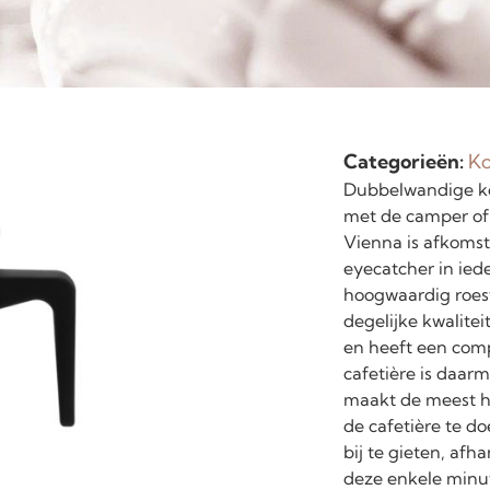
Categorieën:
Ko
Dubbelwandige kof
met de camper of 
Vienna is afkomsti
eyecatcher in ied
hoogwaardig roest
degelijke kwalite
en heeft een comp
cafetière is daar
maakt de meest he
de cafetière te d
bij te gieten, afha
deze enkele minut