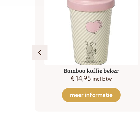
Cafetiere 1 liter koper
€
44,95
incl btw
meer informatie