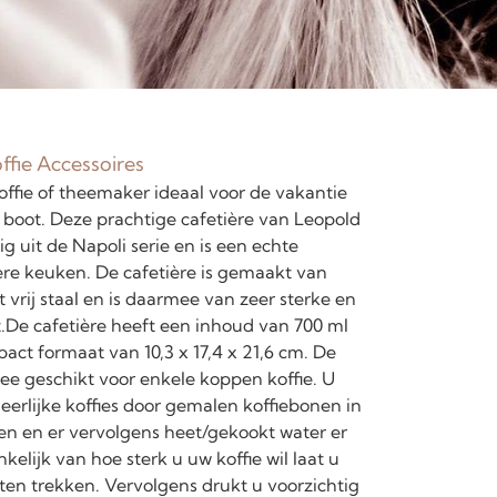
ffie Accessoires
fie of theemaker ideaal voor de vakantie
boot. Deze prachtige cafetière van Leopold
g uit de Napoli serie en is een echte
ere keuken. De cafetière is gemaakt van
 vrij staal en is daarmee van zeer sterke en
it.De cafetière heeft een inhoud van 700 ml
act formaat van 10,3 x 17,4 x 21,6 cm. De
mee geschikt voor enkele koppen koffie. U
erlijke koffies door gemalen koffiebonen in
oen en er vervolgens heet/gekookt water er
nkelijk van hoe sterk u uw koffie wil laat u
en trekken. Vervolgens drukt u voorzichtig