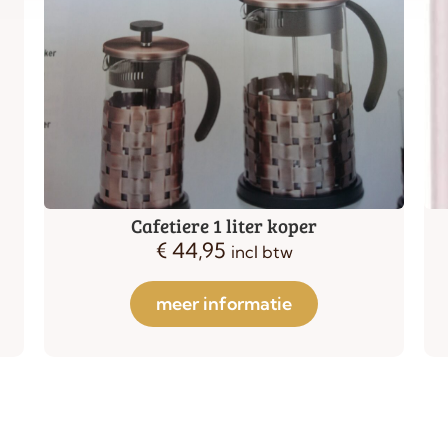
Gefu cacao strooier
€
14,95
incl btw
meer informatie