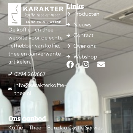
Links
Producten
Nieuws
De koffie- en thee
Contact
website voor de echte
liefhebber van koffie,
Over ons
thee en aanverwante
Webshop
artikelen.
0294 269667
info@karakterkoffie-
thee.nl
Ons aanbod
Koffie
Thee
Bunzlau Castle Servies