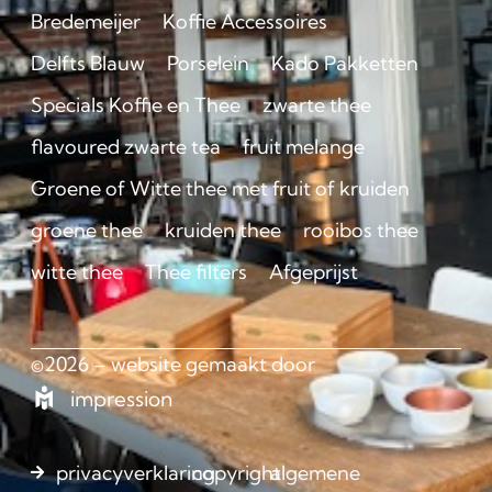
Bredemeijer
Koffie Accessoires
Delfts Blauw
Porselein
Kado Pakketten
Specials Koffie en Thee
zwarte thee
flavoured zwarte tea
fruit melange
Groene of Witte thee met fruit of kruiden
groene thee
kruiden thee
rooibos thee
witte thee
Thee filters
Afgeprijst
©2026 – website gemaakt door
impression
privacyverklaring
copyright
algemene