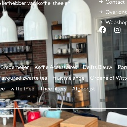
Contact
 liefhebber van koffie, thee en
Over on
Websho
Bredemeijer
Koffie Accessoires
Delfts Blauw
Por
flavoured zwarte tea
fruit melange
Groene of Witte
ee
witte thee
Thee filters
Afgeprijst