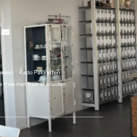
s
p
selein
Kado Pakketten
 thee met fruit of kruiden