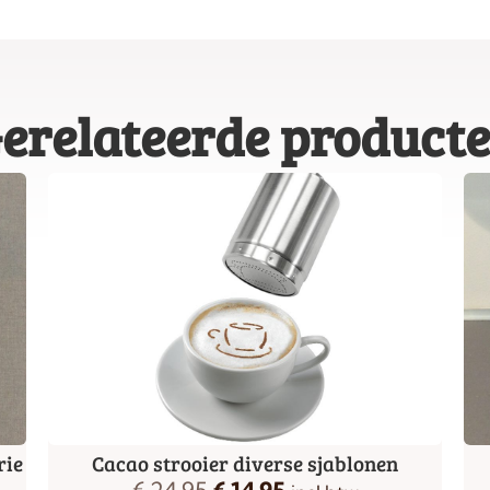
erelateerde product
rie
Cacao strooier diverse sjablonen
€
24,95
€
14,95