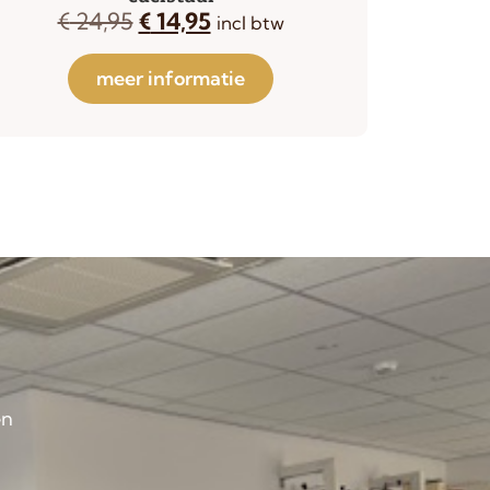
€
24,95
€
14,95
incl btw
meer informatie
en