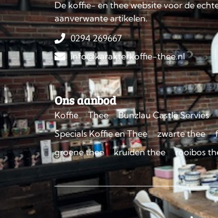
De koffie- en thee website voor de echte
aanverwante artikelen.
0294 269667
info@karakterkoffie-thee.nl
Ons aanbod
Koffie
Thee
Bunzlau Castle Servies
Specials Koffie en Thee
zwarte thee
groene thee
kruiden thee
rooibos th