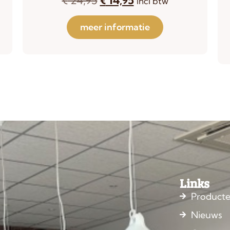
incl btw
meer informatie
Links
Product
Nieuws