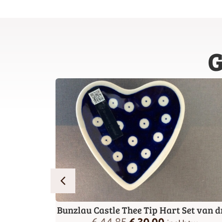
G
a Star
Bunzlau Castle Thee Tip Hart Set van d
€
44,85
€
30,00