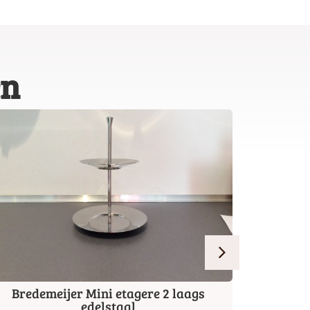
en
Bredemeijer Mini etagere 2 laags
Keep c
edelstaal
€