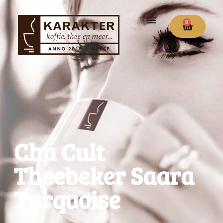
0
Cha Cult
Theebeker Saara
Turquoise