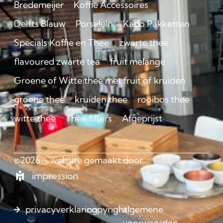
Bredemeijer
Koffie Accessoires
Delfts Blauw
Porselein
Kado Pakketten
Specials Koffie en Thee
zwarte thee
flavoured zwarte tea
fruit melange
Groene of Witte thee met fruit of kruiden
groene thee
kruiden thee
rooibos thee
witte thee
Thee filters
Afgeprijst
©2026 – website gemaakt door
impression
privacyverklaring
copyright
algemene
voorwaarden