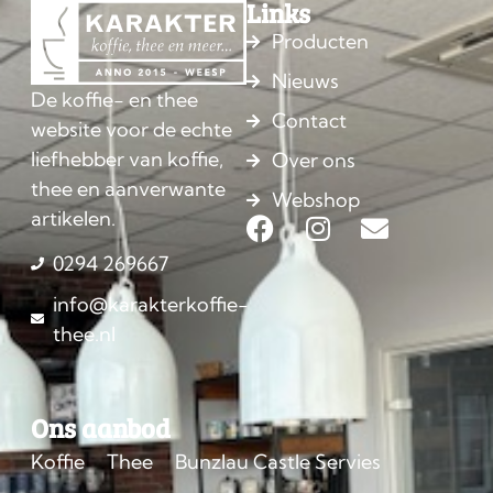
Links
Producten
Nieuws
De koffie- en thee
Contact
website voor de echte
liefhebber van koffie,
Over ons
thee en aanverwante
Webshop
artikelen.
0294 269667
info@karakterkoffie-
thee.nl
Ons aanbod
Koffie
Thee
Bunzlau Castle Servies