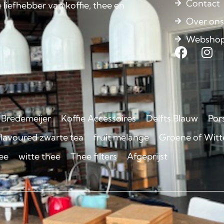
Contact
 liefhebber van koffie, thee en
Over on
Websho
Bredemeijer
Koffie Accessoires
Delfts Blauw
Por
flavoured zwarte tea
fruit melange
Groene of Witte
ee
witte thee
Thee filters
Afgeprijst