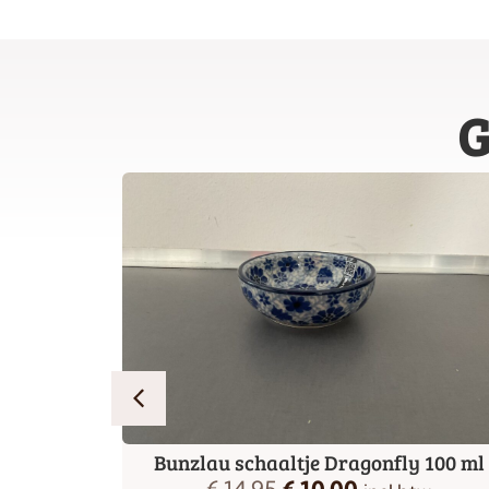
G
Farmer
Bunzlau schaaltje Dragonfly 100 ml
€
14,95
€
10,00