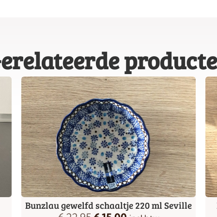
erelateerde product
Bunzlau gewelfd schaaltje 220 ml Seville
€
22,95
€
15,00