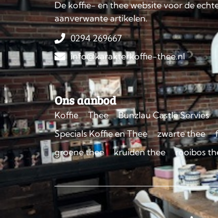
De koffie- en thee website voor de echte
aanverwante artikelen.
0294 269667
info@karakterkoffie-thee.nl
Ons aanbod
Koffie
Thee
Bunzlau Castle Servies
Specials Koffie en Thee
zwarte thee
groene thee
kruiden thee
rooibos th