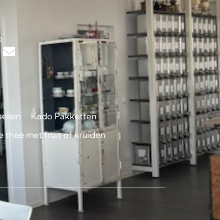
s
p
selein
Kado Pakketten
 thee met fruit of kruiden