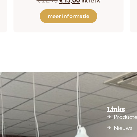
incl btw
meer informatie
Links
Product
Nieuws