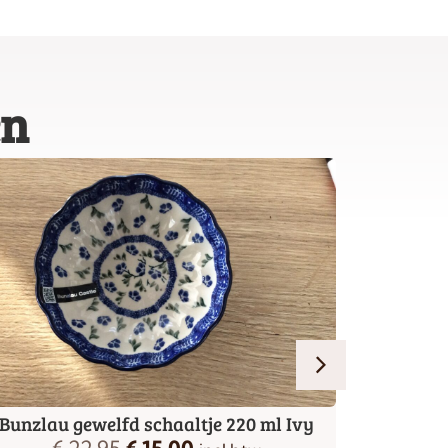
en
Bunzlau gewelfd schaaltje 220 ml Ivy
Bunzlau 
€
22,95
€
15,00