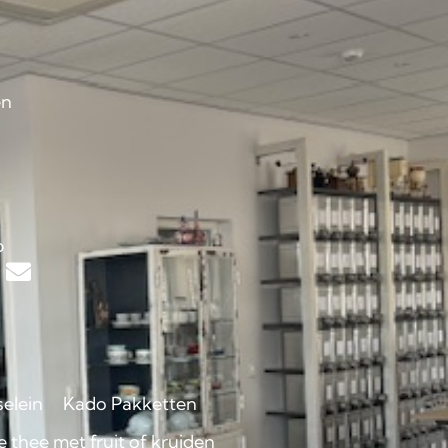
en
s
p
selein
Kado Pakketten
 thee met fruit of kruiden