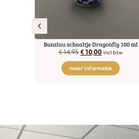
Farmer
Bunzlau schaaltje Dragonfly 100 ml
€
14,95
€
10,00
tw
incl btw
meer informatie