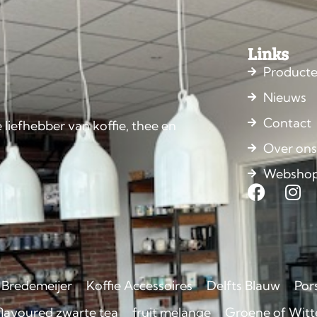
Links
Product
Nieuws
Contact
 liefhebber van koffie, thee en
Over on
Websho
Bredemeijer
Koffie Accessoires
Delfts Blauw
Por
flavoured zwarte tea
fruit melange
Groene of Witte