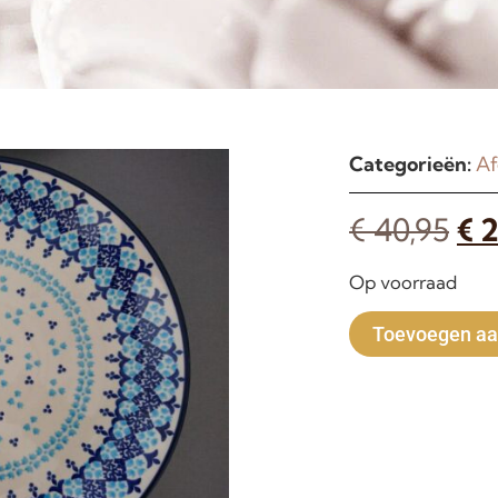
Categorieën:
Af
€
40,95
€
2
Op voorraad
Toevoegen aa