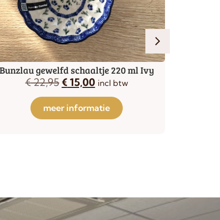
Bunzlau gewelfd schaaltje 220 ml Ivy
Bunzlau 
€
22,95
€
15,00
incl btw
€
1
meer informatie