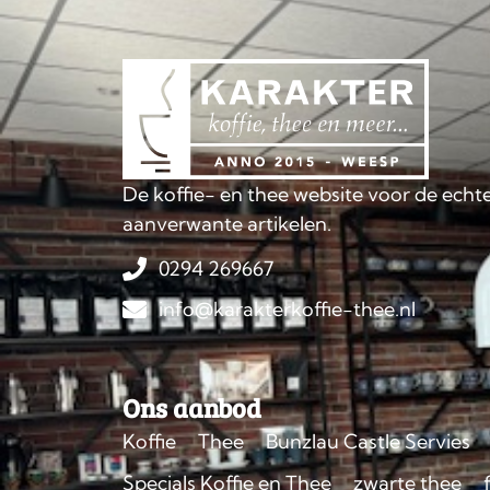
De koffie- en thee website voor de echte
aanverwante artikelen.
0294 269667
info@karakterkoffie-thee.nl
Ons aanbod
Koffie
Thee
Bunzlau Castle Servies
Specials Koffie en Thee
zwarte thee