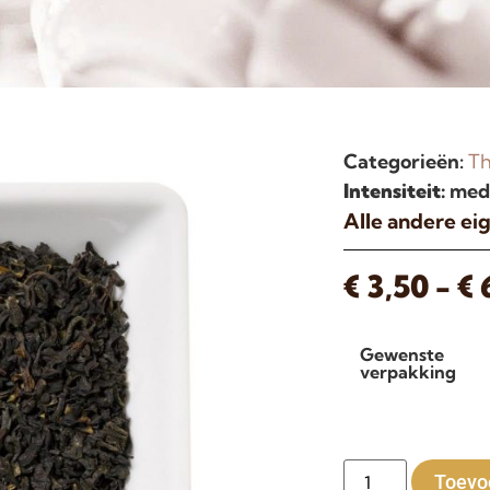
Categorieën:
T
Intensiteit:
medi
Alle andere e
€
3,50
-
€
Gewenste
verpakking
Toevo