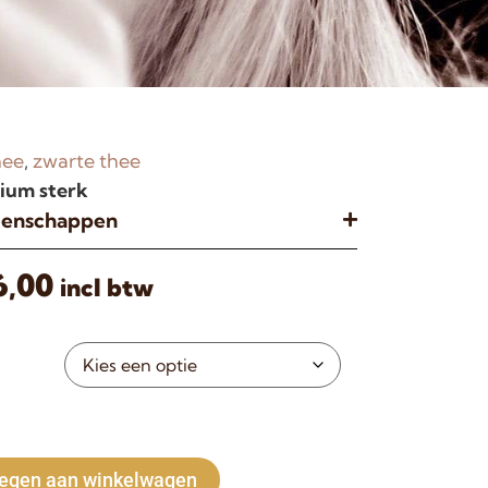
hee
,
zwarte thee
um sterk
igenschappen
6,00
incl btw
Alternative:
egen aan winkelwagen