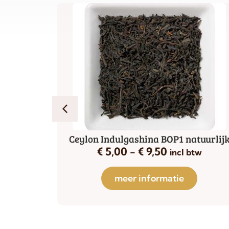
th
Ceylon Indulgashina BOP1 natuurlij
€
5,00
-
€
9,50
tw
incl btw
meer informatie