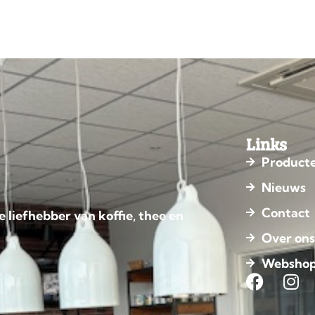
Links
Product
Nieuws
Contact
e liefhebber van koffie, thee en
Over on
Websho