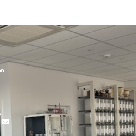
en
s
p