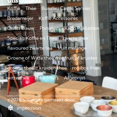
Ons aanbod
Koffie
Thee
Bunzlau Castle Servies
Bredemeijer
Koffie Accessoires
Delfts Blauw
Porselein
Kado Pakketten
Specials Koffie en Thee
zwarte thee
flavoured zwarte tea
fruit melange
Groene of Witte thee met fruit of kruiden
groene thee
kruiden thee
rooibos thee
witte thee
Thee filters
Afgeprijst
©2026 – website gemaakt door
impression