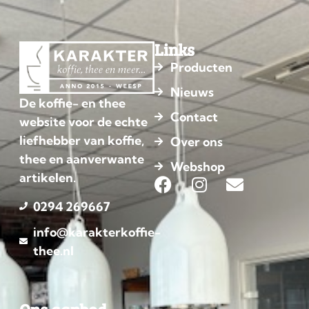
Links
Producten
Nieuws
De koffie- en thee
Contact
website voor de echte
liefhebber van koffie,
Over ons
thee en aanverwante
Webshop
artikelen.
0294 269667
info@karakterkoffie-
thee.nl