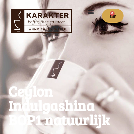
0
Ceylon
Indulgashina
BOP1 natuurlijk