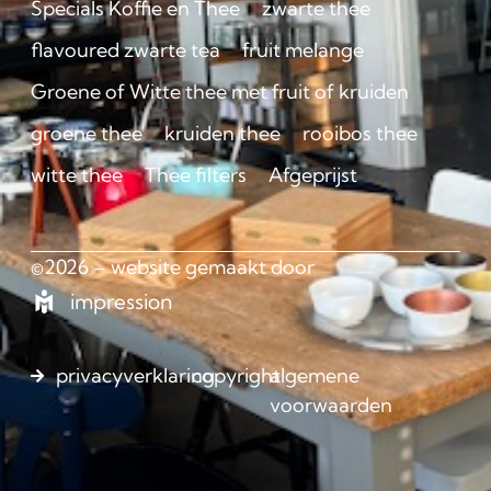
Specials Koffie en Thee
zwarte thee
flavoured zwarte tea
fruit melange
Groene of Witte thee met fruit of kruiden
groene thee
kruiden thee
rooibos thee
witte thee
Thee filters
Afgeprijst
©2026 – website gemaakt door
impression
privacyverklaring
copyright
algemene
voorwaarden