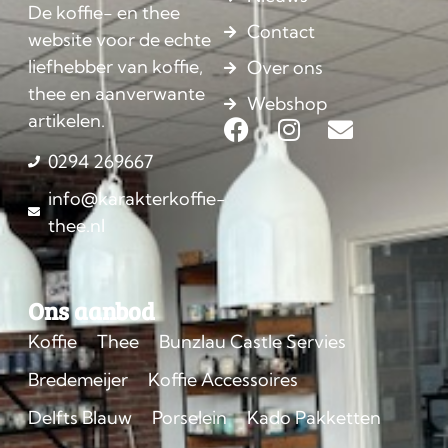
De koffie- en thee
Contact
website voor de echte
liefhebber van koffie,
Over ons
thee en aanverwante
Webshop
artikelen.
0294 269667
info@karakterkoffie-
thee.nl
Ons aanbod
Koffie
Thee
Bunzlau Castle Servies
Bredemeijer
Koffie Accessoires
Delfts Blauw
Porselein
Kado Pakketten