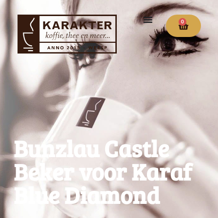
0
Bunzlau Castle
Beker voor Karaf
Blue Diamond