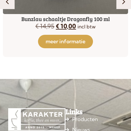
Bunzlau schaaltje Dragonfly 100 ml
€
14,95
€
10,00
incl btw
meer informatie
Links
Producten
Nieuws