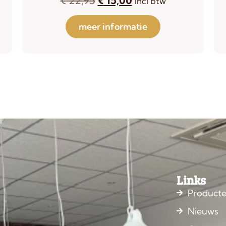
incl btw
meer informatie
Links
Product
Nieuws