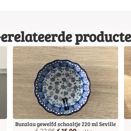
erelateerde product
Bunzlau gewelfd schaaltje 220 ml Seville
€
22,95
€
15,00