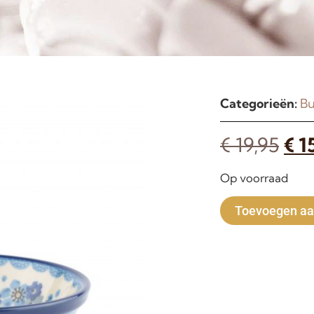
Categorieën:
Bu
€
19,95
€
1
Op voorraad
Toevoegen aa