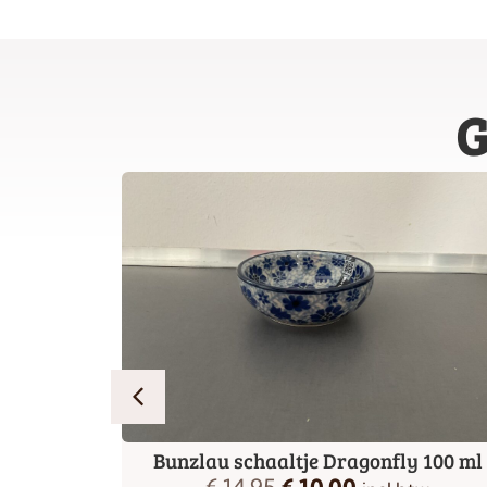
G
Farmer
Bunzlau schaaltje Dragonfly 100 ml
€
14,95
€
10,00