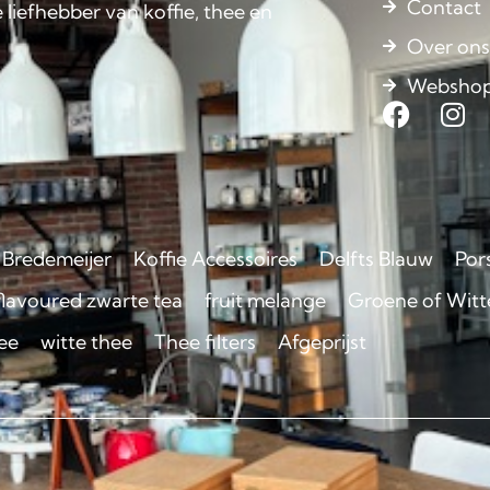
Contact
 liefhebber van koffie, thee en
Over on
Websho
Bredemeijer
Koffie Accessoires
Delfts Blauw
Por
flavoured zwarte tea
fruit melange
Groene of Witte
ee
witte thee
Thee filters
Afgeprijst