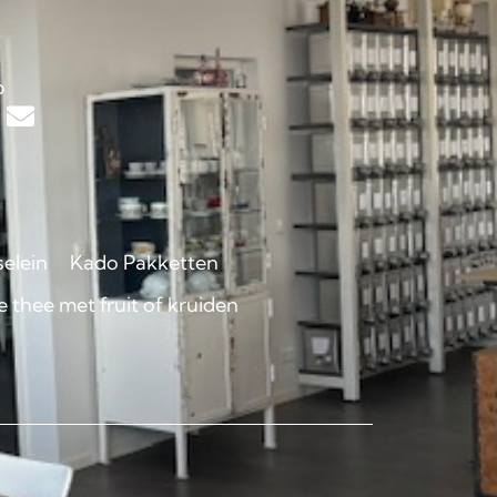
s
p
selein
Kado Pakketten
 thee met fruit of kruiden