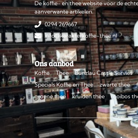
De koffie- en thee website voor de echte
aanverwante artikelen.
0294 269667
info@karakterkoffie-thee.nl
Ons aanbod
Koffie
Thee
Bunzlau Castle Servies
Specials Koffie en Thee
zwarte thee
groene thee
kruiden thee
rooibos th