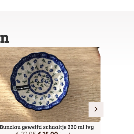
en
Bunzlau gewelfd schaaltje 220 ml Ivy
Bunzlau 
€
22,95
€
15,00