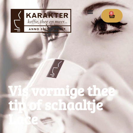
0
Vis vormige thee
tip of schaaltje
Lace