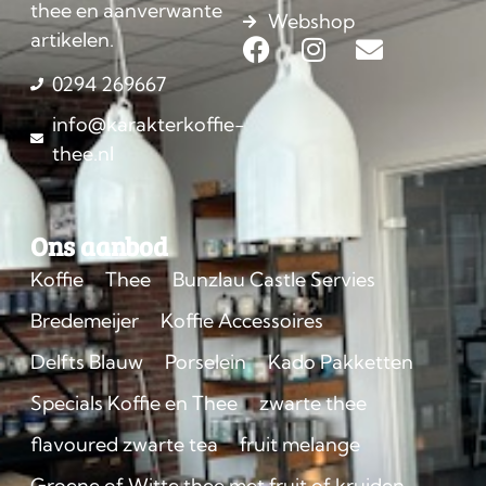
thee en aanverwante
Webshop
artikelen.
0294 269667
info@karakterkoffie-
thee.nl
Ons aanbod
Koffie
Thee
Bunzlau Castle Servies
Bredemeijer
Koffie Accessoires
Delfts Blauw
Porselein
Kado Pakketten
Specials Koffie en Thee
zwarte thee
flavoured zwarte tea
fruit melange
Groene of Witte thee met fruit of kruiden