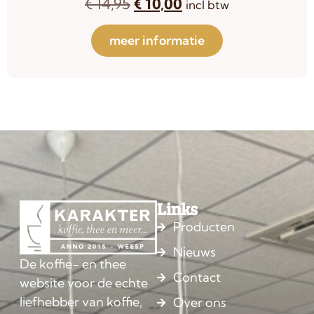
€
14,95
€
10,00
incl btw
meer informatie
Links
Producten
Nieuws
De koffie- en thee
Contact
website voor de echte
liefhebber van koffie,
Over ons