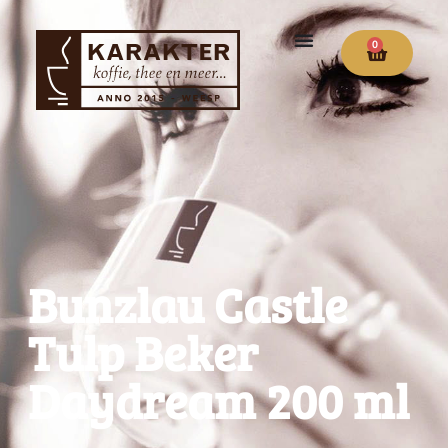
0
Bunzlau Castle
Tulp Beker
Daydream 200 ml