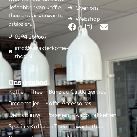
liefhebber van koffie,
Over ons
thee en aanverwante
Webshop
artikelen.
0294 269667
info@karakterkoffie-
thee.nl
Ons aanbod
Koffie
Thee
Bunzlau Castle Servies
Bredemeijer
Koffie Accessoires
Delfts Blauw
Porselein
Kado Pakketten
Specials Koffie en Thee
zwarte thee