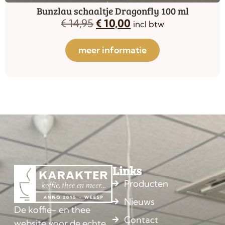
Bunzlau schaaltje Dragonfly 100 ml
€
14,95
€
10,00
incl btw
meer informatie
Links
Producten
Nieuws
De koffie- en thee
Contact
website voor de echte