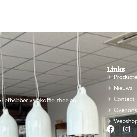
Links
Product
Nieuws
Contact
 liefhebber van koffie, thee en
Over on
Websho