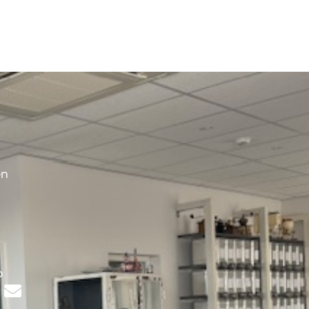
en
s
p