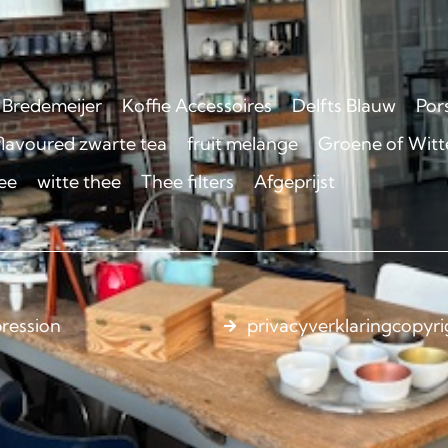
Bredemeijer
Koffie Accessoires
Delfts Blauw
Por
flavoured zwarte tea
fruit melange
Groene of Witte
ee
witte thee
Thee filters
Afgeprijst
ression
privacyverklaring
copyri