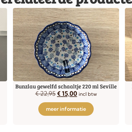
Bunzlau gewelfd schaaltje 220 ml Seville
€
22,95
€
15,00
incl btw
meer informatie