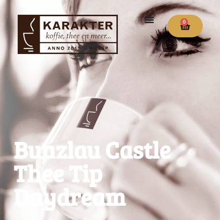
0
Bunzlau Castle
Thee Tip
Daydream