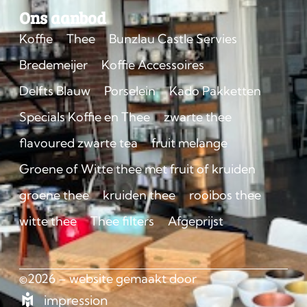
Ons aanbod
Koffie
Thee
Bunzlau Castle Servies
Bredemeijer
Koffie Accessoires
Delfts Blauw
Porselein
Kado Pakketten
Specials Koffie en Thee
zwarte thee
flavoured zwarte tea
fruit melange
Groene of Witte thee met fruit of kruiden
groene thee
kruiden thee
rooibos thee
witte thee
Thee filters
Afgeprijst
©2026 – website gemaakt door
impression