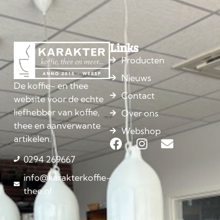
Links
Producten
Nieuws
De koffie- en thee
Contact
website voor de echte
liefhebber van koffie,
Over ons
thee en aanverwante
Webshop
artikelen.
0294 269667
info@karakterkoffie-
thee.nl