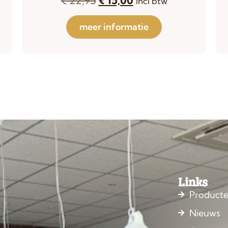
incl btw
meer informatie
Links
Product
Nieuws