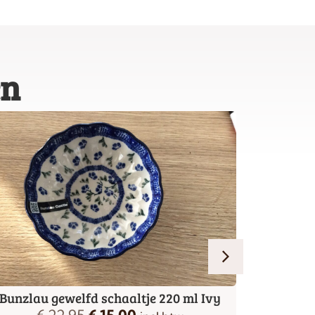
en
Bunzlau gewelfd schaaltje 220 ml Ivy
Bunzlau 
€
22,95
€
15,00