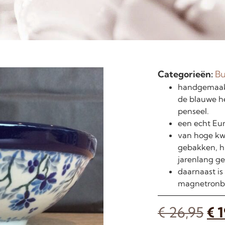
Categorieën:
Bu
handgemaakt
de blauwe h
penseel.
een echt Eur
van hoge kwa
gebakken, hi
jarenlang ge
daarnaast is
magnetronb
€
26,95
€
1