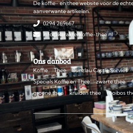
De koffie- en thee website voor de echte
aanverwante artikelen.
0294 269667
info@karakterkoffie-thee.nl
Ons aanbod
Koffie
Thee
Bunzlau Castle Servies
Specials Koffie en Thee
zwarte thee
groene thee
kruiden thee
rooibos th