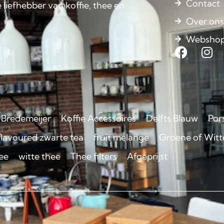
Contact
 liefhebber van koffie, thee en
Over on
Websho
Bredemeijer
Koffie Accessoires
Delfts Blauw
Por
flavoured zwarte tea
fruit melange
Groene of Witte
ee
witte thee
Thee filters
Afgeprijst