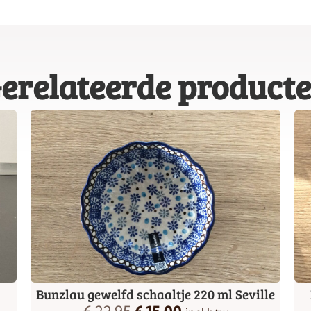
erelateerde product
Bunzlau gewelfd schaaltje 220 ml Seville
€
22,95
€
15,00