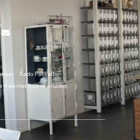
s
p
selein
Kado Pakketten
 thee met fruit of kruiden