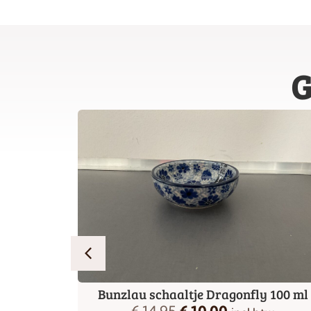
G
Farmer
Bunzlau schaaltje Dragonfly 100 ml
€
14,95
€
10,00