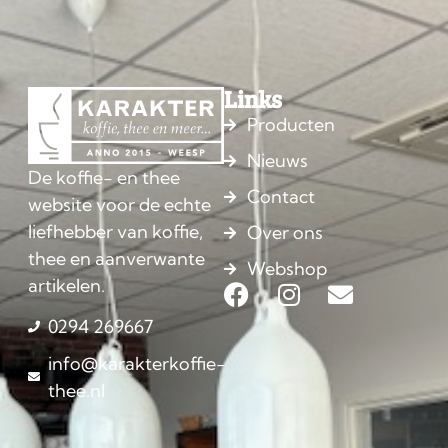
Links
Producten
Nieuws
De koffie- en thee
Contact
website voor de echte
liefhebber van koffie,
Over ons
thee en aanverwante
Webshop
artikelen.
0294 269667
info@karakterkoffie-
thee.nl