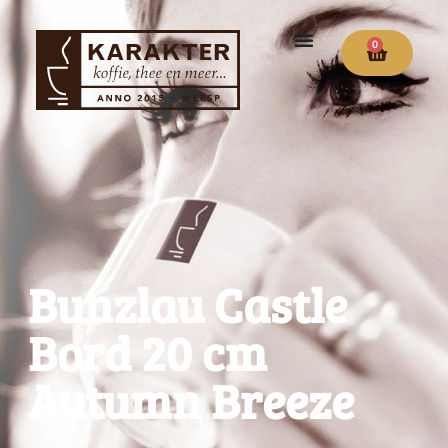
0
Bunzlau Castle
Bord 20 cm
Autumn Breeze