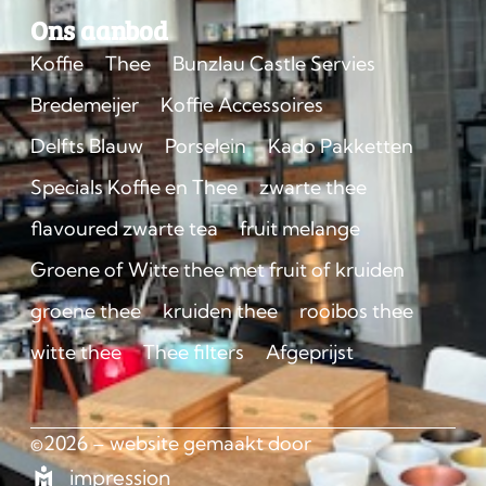
Ons aanbod
Koffie
Thee
Bunzlau Castle Servies
Bredemeijer
Koffie Accessoires
Delfts Blauw
Porselein
Kado Pakketten
Specials Koffie en Thee
zwarte thee
flavoured zwarte tea
fruit melange
Groene of Witte thee met fruit of kruiden
groene thee
kruiden thee
rooibos thee
witte thee
Thee filters
Afgeprijst
©2026 – website gemaakt door
impression