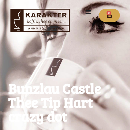
0
Bunzlau Castle
Thee Tip Hart
crazy dot