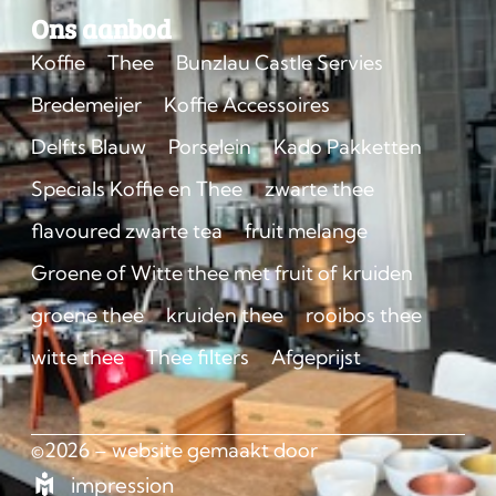
Ons aanbod
Koffie
Thee
Bunzlau Castle Servies
Bredemeijer
Koffie Accessoires
Delfts Blauw
Porselein
Kado Pakketten
Specials Koffie en Thee
zwarte thee
flavoured zwarte tea
fruit melange
Groene of Witte thee met fruit of kruiden
groene thee
kruiden thee
rooibos thee
witte thee
Thee filters
Afgeprijst
©2026 – website gemaakt door
impression