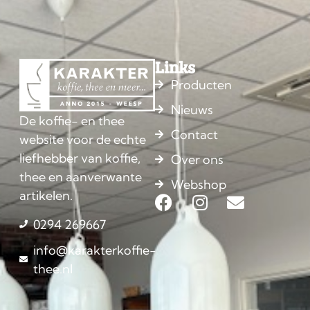
Links
Producten
Nieuws
De koffie- en thee
Contact
website voor de echte
liefhebber van koffie,
Over ons
thee en aanverwante
Webshop
artikelen.
0294 269667
info@karakterkoffie-
thee.nl