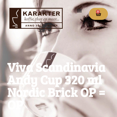
0
Viva Scandinavia
Andy Cup 320 ml
Nordic Brick OP =
OP