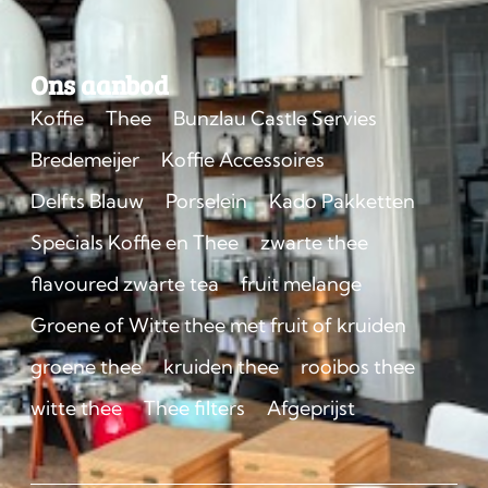
Ons aanbod
Koffie
Thee
Bunzlau Castle Servies
Bredemeijer
Koffie Accessoires
Delfts Blauw
Porselein
Kado Pakketten
Specials Koffie en Thee
zwarte thee
flavoured zwarte tea
fruit melange
Groene of Witte thee met fruit of kruiden
groene thee
kruiden thee
rooibos thee
witte thee
Thee filters
Afgeprijst