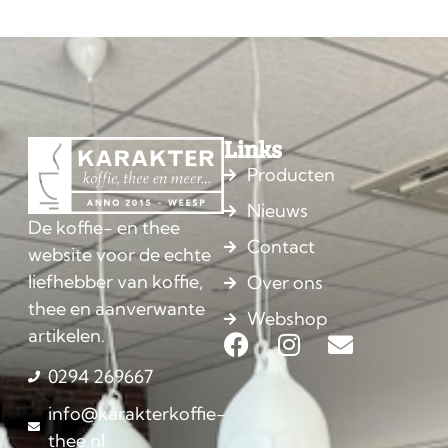
Links
Producten
Nieuws
De koffie- en thee
Contact
website voor de echte
liefhebber van koffie,
Over ons
thee en aanverwante
Webshop
artikelen.
0294 269667
info@karakterkoffie-
thee.nl