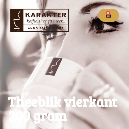
0
Theeblik vierkant
200 gram