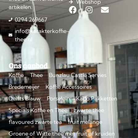
Webshop
artikelen.
0294 269667
info@karakterkoffie-
thee.nl
Ons aanbod
Koffie
Thee
Bunzlau Castle Servies
Bredemeijer
Koffie Accessoires
Delfts Blauw
Porselein
Kado Pakketten
Specials Koffie en Thee
zwarte thee
flavoured zwarte tea
fruit melange
Groene of Witte thee met fruit of kruiden