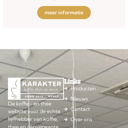
meer informatie
Links
Producten
Nieuws
De koffie- en thee
Contact
website voor de echte
liefhebber van koffie,
Over ons
thee en aanverwante