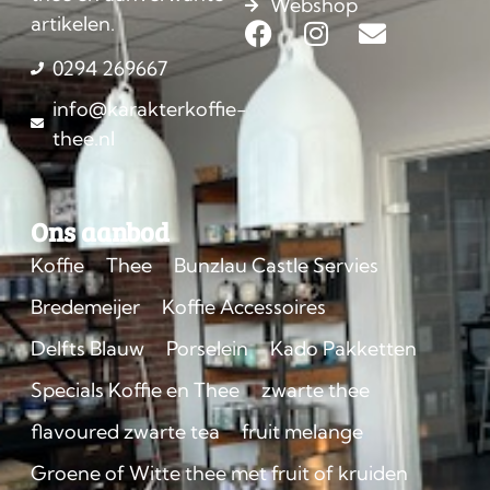
Webshop
artikelen.
0294 269667
info@karakterkoffie-
thee.nl
Ons aanbod
Koffie
Thee
Bunzlau Castle Servies
Bredemeijer
Koffie Accessoires
Delfts Blauw
Porselein
Kado Pakketten
Specials Koffie en Thee
zwarte thee
flavoured zwarte tea
fruit melange
Groene of Witte thee met fruit of kruiden