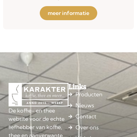
meer informatie
Links
Producten
Nieuws
De koffie- en thee
Contact
website voor de echte
liefhebber van koffie,
Over ons
thee en aanverwante