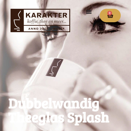
0
Dubbelwandig
Theeglas Splash