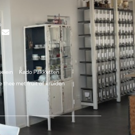
s
p
selein
Kado Pakketten
 thee met fruit of kruiden