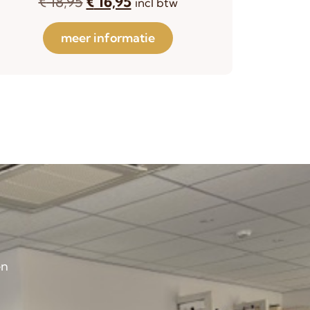
€
18,95
€
16,95
incl btw
meer informatie
en