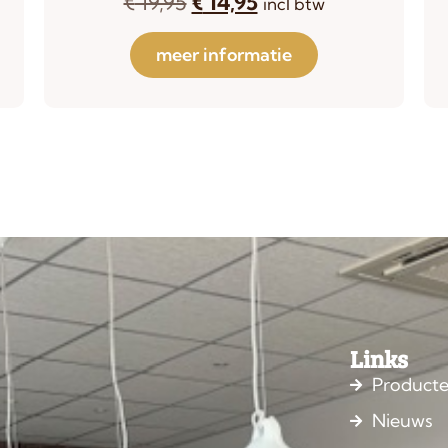
€
19,95
€
14,95
incl btw
meer informatie
Links
Product
Nieuws