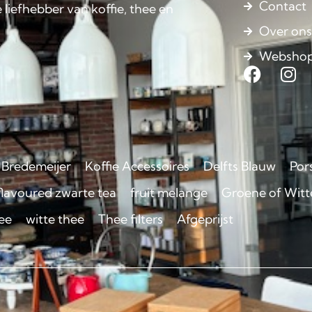
Contact
 liefhebber van koffie, thee en
Over on
Websho
Bredemeijer
Koffie Accessoires
Delfts Blauw
Por
flavoured zwarte tea
fruit melange
Groene of Witte
ee
witte thee
Thee filters
Afgeprijst