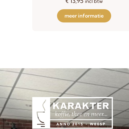
€
13,95
incl btw
meer informatie