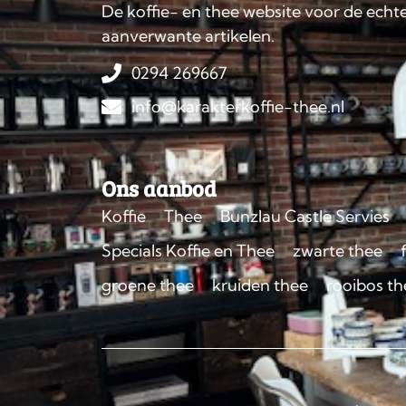
De koffie- en thee website voor de echte
aanverwante artikelen.
0294 269667
info@karakterkoffie-thee.nl
Ons aanbod
Koffie
Thee
Bunzlau Castle Servies
Specials Koffie en Thee
zwarte thee
groene thee
kruiden thee
rooibos th