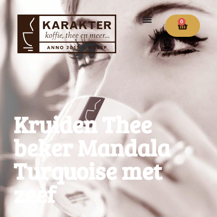
0
Kruiden Thee
beker Mandala
Turquoise met
zeef