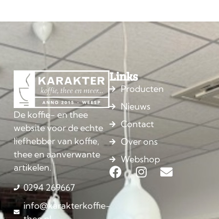
Links
Producten
Nieuws
De koffie- en thee
Contact
website voor de echte
liefhebber van koffie,
Over ons
thee en aanverwante
Webshop
artikelen.
0294 269667
info@karakterkoffie-
thee.nl