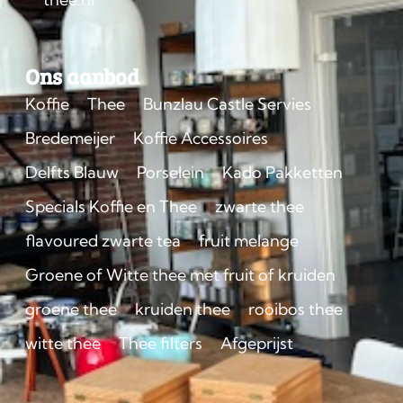
Ons aanbod
Koffie
Thee
Bunzlau Castle Servies
Bredemeijer
Koffie Accessoires
Delfts Blauw
Porselein
Kado Pakketten
Specials Koffie en Thee
zwarte thee
flavoured zwarte tea
fruit melange
Groene of Witte thee met fruit of kruiden
groene thee
kruiden thee
rooibos thee
witte thee
Thee filters
Afgeprijst