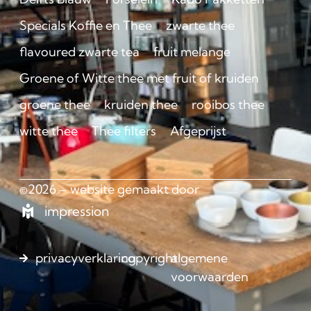
Specials Koffie en Thee
zwarte thee
flavoured zwarte tea
fruit melange
Groene of Witte thee met fruit of kruiden
groene thee
kruiden thee
rooibos thee
witte thee
Thee filters
Afgeprijst
©2026 – website gemaakt door
impression
privacyverklaring
copyright
algemene
voorwaarden