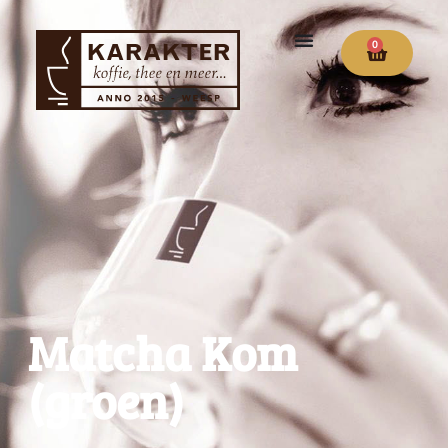
0
Matcha Kom
(groen)