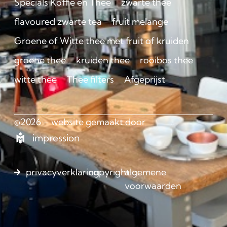
Specials Koffie en Thee
zwarte thee
flavoured zwarte tea
fruit melange
Groene of Witte thee met fruit of kruiden
groene thee
kruiden thee
rooibos thee
witte thee
Thee filters
Afgeprijst
©2026 – website gemaakt door
impression
privacyverklaring
copyright
algemene
voorwaarden