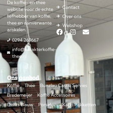
De koffie- en thee
Contact
website voor de echte
liefhebber van koffie,
Over ons
thee en aanverwante
Webshop
artikelen.
0294 269667
info@karakterkoffie-
thee.nl
Ons aanbod
Koffie
Thee
Bunzlau Castle Servies
Bredemeijer
Koffie Accessoires
Delfts Blauw
Porselein
Kado Pakketten