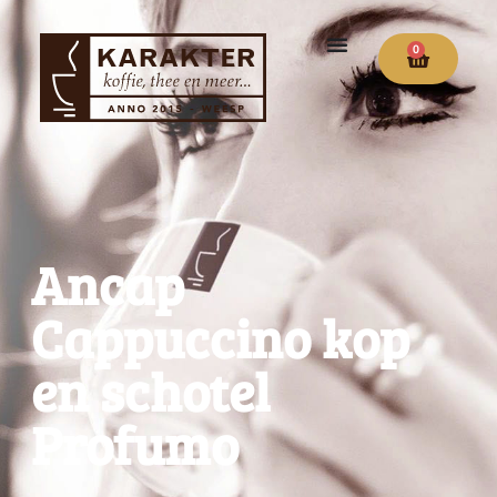
0
Ancap
Cappuccino kop
en schotel
Profumo