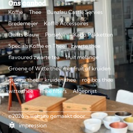
Ons aanbod
Koffie
Thee
Bunzlau Castle Servies
Bredemeijer
Koffie Accessoires
Delfts Blauw
Porselein
Kado Pakketten
Specials Koffie en Thee
zwarte thee
flavoured zwarte tea
fruit melange
Groene of Witte thee met fruit of kruiden
groene thee
kruiden thee
rooibos thee
witte thee
Thee filters
Afgeprijst
©2026 – website gemaakt door
impression