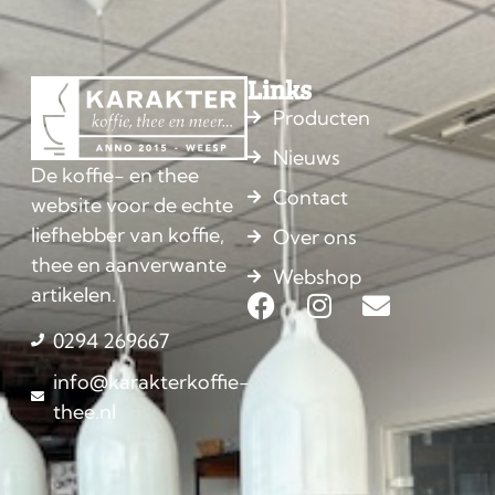
Links
Producten
Nieuws
De koffie- en thee
Contact
website voor de echte
liefhebber van koffie,
Over ons
thee en aanverwante
Webshop
artikelen.
0294 269667
info@karakterkoffie-
thee.nl