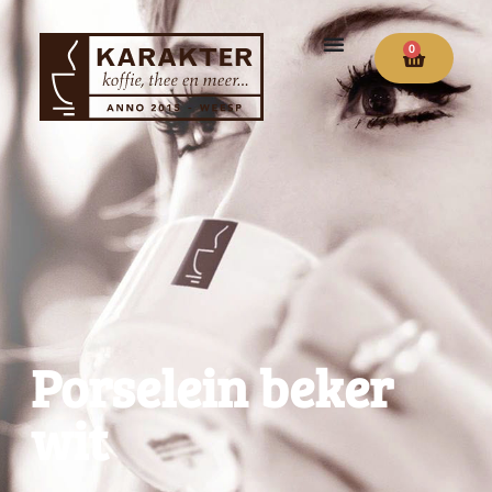
0
Porselein beker
wit