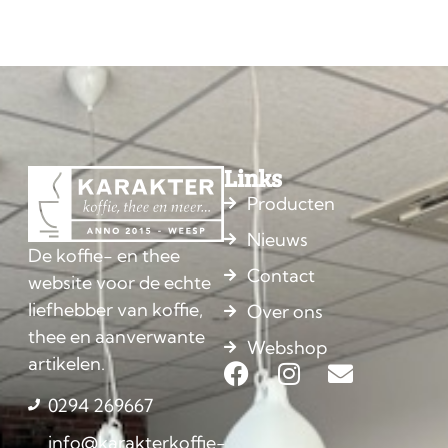
Links
Producten
Nieuws
De koffie- en thee
Contact
website voor de echte
liefhebber van koffie,
Over ons
thee en aanverwante
Webshop
artikelen.
0294 269667
info@karakterkoffie-