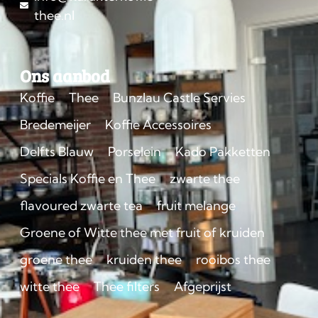
thee.nl
Ons aanbod
Koffie
Thee
Bunzlau Castle Servies
Bredemeijer
Koffie Accessoires
Delfts Blauw
Porselein
Kado Pakketten
Specials Koffie en Thee
zwarte thee
flavoured zwarte tea
fruit melange
Groene of Witte thee met fruit of kruiden
groene thee
kruiden thee
rooibos thee
witte thee
Thee filters
Afgeprijst