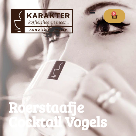
0
Roerstaafje
Cocktail Vogels