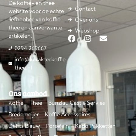
De koffie- en thee
Contact
website voor de echte
liefhebber van koffie,
Over ons
thee en aanverwante
Webshop
artikelen.
0294 269667
info@karakterkoffie-
thee.nl
Ons aanbod
Koffie
Thee
Bunzlau Castle Servies
Bredemeijer
Koffie Accessoires
Delfts Blauw
Porselein
Kado Pakketten