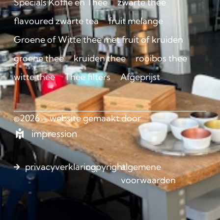
Specials Koffie en Thee
zwarte thee
flavoured zwarte tea
fruit melange
Groene of Witte thee met fruit of kruiden
groene thee
kruiden thee
rooibos thee
witte thee
Thee filters
Afgeprijst
©2026 – website gemaakt door
impression
privacyverklaring
copyright
algemene
voorwaarden